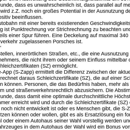
grunde, dass es unwahrscheinlich ist, dass parallel auf
ird z.Z. noch ein großes Potential in der Ausnutzung d
itiv beeinflussen.
 Autobahn mit einer bereits existierenden Geschwindigke
ng ist Punktrechnung vor Strichrechnung zu beachten und
ils einer Spur führen. Eine Deckelung auf maximal 340 
nverkehr zugelassenen Porsches ist.
“
llen, innerörtlichen Straßen, etc., die eine Ausnutzung 
hmers, die nicht ihrem oder seinem Einfluss mittelbar od
eichzertifikaten (SZ) ermöglicht.
e-App (S-Zapp) ermittelt die Differenz zwischen der aktu
echnet daraus Schleichzertifikate (SZ), die auf einer Sc
 können. Personen, die das Bedürfnis haben, mehr als 1
m und straßenverkehrsrechtlich abzusichern. Die Absti
runde, dass damit eine optimale durchschnittliche Höchs
er erreicht wird und durch die Schleichzertifikate (SZ)
noch nicht entwickelt ist oder es Menschen gibt, die S-Z
zen können oder wollen, gibt es als Ersatzlösung ein fo
 oder einem Autohaus seiner Wahl vorstellig werden und 
hrzeuges in dem Autohaus der Wahl wird ein Bonus von 