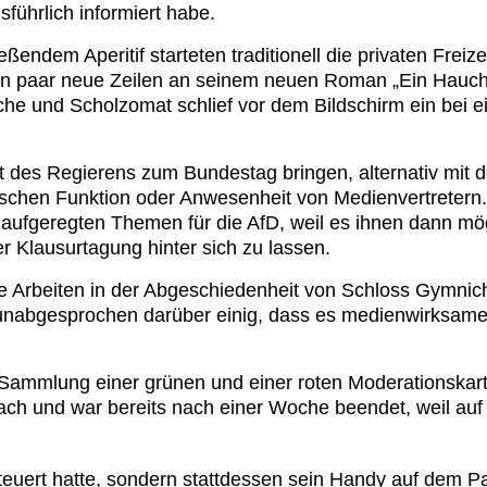
sführlich informiert habe.
dem Aperitif starteten traditionell die privaten Freizeit
n paar neue Zeilen an seinem neuen Roman „Ein Hauch vo
e und Scholzomat schlief vor dem Bildschirm ein bei e
eit des Regierens zum Bundestag bringen, alternativ m
tischen Funktion oder Anwesenheit von Medienvertretern.
fgeregten Themen für die AfD, weil es ihnen dann mögl
r Klausurtagung hinter sich zu lassen.
e Arbeiten in der Abgeschiedenheit von Schloss Gymnic
 unabgesprochen darüber einig, dass es medienwirksa
r Sammlung einer grünen und einer roten Moderationskar
ch und war bereits nach einer Woche beendet, weil auf
esteuert hatte, sondern stattdessen sein Handy auf dem P