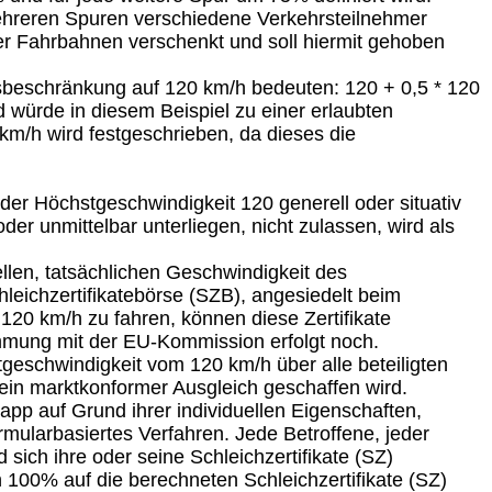
 mehreren Spuren verschiedene Verkehrsteilnehmer
er Fahrbahnen verschenkt und soll hiermit gehoben
itsbeschränkung auf 120 km/h bedeuten: 120 + 0,5 * 120
 würde in diesem Beispiel zu einer erlaubten
km/h wird festgeschrieben, da dieses die
der Höchstgeschwindigkeit 120 generell oder situativ
er unmittelbar unterliegen, nicht zulassen, wird als
ellen, tatsächlichen Geschwindigkeit des
hleichzertifikatebörse (SZB), angesiedelt beim
20 km/h zu fahren, können diese Zertifikate
mmung mit der EU-Kommission erfolgt noch.
tgeschwindigkeit vom 120 km/h über alle beteiligten
 ein marktkonformer Ausgleich geschaffen wird.
app auf Grund ihrer individuellen Eigenschaften,
rmularbasiertes Verfahren. Jede Betroffene, jeder
sich ihre oder seine Schleichzertifikate (SZ)
100% auf die berechneten Schleichzertifikate (SZ)