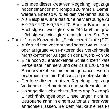
Der Idee dieser kreativen Regelung liegt zu
nebeneinander mit Tempo 120 fahren. Damit w
werden. Ebenso wird es den Verkehrsfluss pos
Als Beispiel würde das für eine vierspurige
+ 0,75 * 120 + 0,75 * 120. Bei der Berechnu
Höchstgeschwindigkeit von 240 km/h auf jewe
Höchstgeschwindigkeit eines für den Straße
Punkt 2: das Konzept der „Schleichzertifikate (SZ)
Aufgrund von verkehrsbedingten Staus, Bauste
oder aufgrund von Faktoren des Verkehrsteilne
marktkonformer Ausgleich der Erwerb von Schl
Eine noch zu entwickelnde Schleichzertifikat
Verkehrsteilnehmers und der Zahl 120 und err
Bundesverkehrsministerium gehandelt werden
erwerben, um ihre Fahrweise gesetzeskonfor
Der Idee dieser kreativen Regelung liegt zug
Verkehrsteilnehmerinnen und Verkehrsteilnehm
Solange die Schleichzertifikate-App (S-Zapp) 
Einschränkungen oder Einstellungen nicht nut
Betroffene kann in einem Autohaus ihrer Wahl
anrechnen lassen. Bei dem Neukauf eines Fa