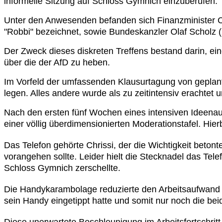
informelle Sitzung auf Schloss Gymnich einzuberufen.
Unter den Anwesenden befanden sich Finanzminister Chri
"Robbi" bezeichnet, sowie Bundeskanzler Olaf Scholz (S
Der Zweck dieses diskreten Treffens bestand darin, e
über die der AfD zu heben.
Im Vorfeld der umfassenden Klausurtagung von geplan
legen. Alles andere wurde als zu zeitintensiv erachtet
Nach den ersten fünf Wochen eines intensiven Ideenau
einer völlig überdimensionierten Moderationstafel. Hi
Das Telefon gehörte Chrissi, der die Wichtigkeit beto
vorangehen sollte. Leider hielt die Stecknadel das T
Schloss Gymnich zerschellte.
Die Handykarambolage reduzierte den Arbeitsaufwand d
sein Handy eingetippt hatte und somit nur noch die b
Diese unerwartete Beschleunigung im Arbeitsfortschri