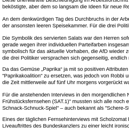
beköstigte, aber dem so langsam die Ideen für neue Re
An dem denkwürdigen Tag des Durchbruchs in der Arbeit
der ansonsten leeren Speisekammer. Für die drei Polit
Die Symbolik des servierten Salats war den Herren sof
gerade wegen ihrer individuellen Parteifarben insgesa
symbolisch für das aktuelle Vorhaben, die AfD wieder z
die drei Politiker versprachen sich gegenseitig, end
Da das Gemüse „Paprika“ ja mit so positiven Attributen w
"Paprikakoalition" zu ersetzen, was jedoch von Robbi 
die Zeit mittlerweile auf fünf Uhr morgens vorgerückt wa
Für die anstehenden Interviews in den morgendliche
Frühstücksfernsehen (SAT.1)" mussten sich alle noch e
Schnack-Schnuck-Spiel" – auch bekannt als "Schere-Ste
Eines der täglichen Fernsehinterviews mit Scholzomat
Liveauftrittes des Bundeskanzlers zu einer leicht iron