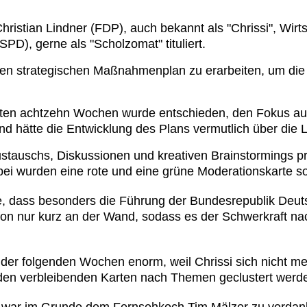
stian Lindner (FDP), auch bekannt als "Chrissi", Wirtsc
PD), gerne als "Scholzomat" tituliert.
inen strategischen Maßnahmenplan zu erarbeiten, um die
ten achtzehn Wochen wurde entschieden, den Fokus auf
 und hätte die Entwicklung des Plans vermutlich über die
stauschs, Diskussionen und kreativen Brainstormings pr
erbei wurden eine rote und eine grüne Moderationskarte 
nte, dass besonders die Führung der Bundesrepublik Deut
elefon nur kurz an der Wand, sodass es der Schwerkraft
er folgenden Wochen enorm, weil Chrissi sich nicht meh
eiden verbleibenden Karten nach Themen geclustert werd
tt war im Grunde dem Fernsehkoch Tim Mälzer zu verdan