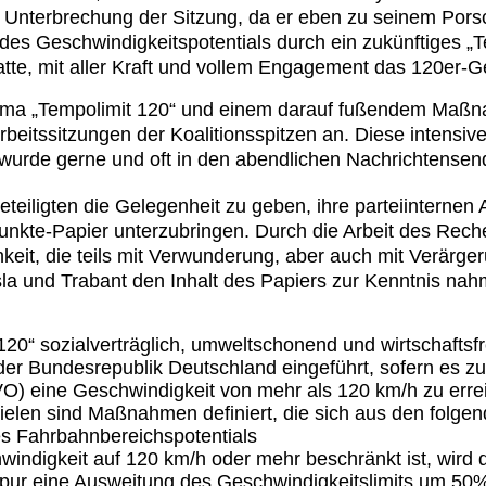
 Unterbrechung der Sitzung, da er eben zu seinem Pors
 des Geschwindigkeitspotentials durch ein zukünftiges „
e, mit aller Kraft und vollem Engagement das 120er-Ge
ema „Tempolimit 120“ und einem darauf fußendem Maßn
Arbeitssitzungen der Koalitionsspitzen an. Diese intensi
 wurde gerne und oft in den abendlichen Nachrichtensen
teiligten die Gelegenheit zu geben, ihre parteiinternen
nkte-Papier unterzubringen. Durch die Arbeit des Reche
keit, die teils mit Verwunderung, aber auch mit Verär
a und Trabant den Inhalt des Papiers zur Kenntnis nah
it 120“ sozialverträglich, umweltschonend und wirtschaft
der Bundesrepublik Deutschland eingeführt, sofern es zu
) eine Geschwindigkeit von mehr als 120 km/h zu erreic
elen sind Maßnahmen definiert, die sich aus den folge
s Fahrbahnbereichspotentials
windigkeit auf 120 km/h oder mehr beschränkt ist, wird 
Spur eine Ausweitung des Geschwindigkeitslimits um 50% 