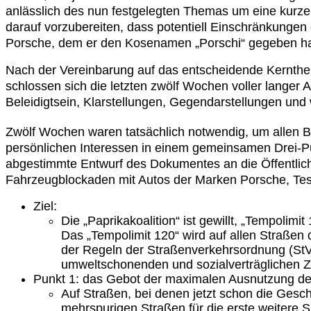
anlässlich des nun festgelegten Themas um eine kurze
darauf vorzubereiten, dass potentiell Einschränkungen
Porsche, dem er den Kosenamen „Porschi“ gegeben hatt
Nach der Vereinbarung auf das entscheidende Kernth
schlossen sich die letzten zwölf Wochen voller langer 
Beleidigtsein, Klarstellungen, Gegendarstellungen und
Zwölf Wochen waren tatsächlich notwendig, um allen Be
persönlichen Interessen in einem gemeinsamen Drei-Pu
abgestimmte Entwurf des Dokumentes an die Öffentlich
Fahrzeugblockaden mit Autos der Marken Porsche, Tesl
Ziel:
Die „Paprikakoalition“ ist gewillt, „Tempolim
Das „Tempolimit 120“ wird auf allen Straßen 
der Regeln der Straßenverkehrsordnung (StVO
umweltschonenden und sozialverträglichen Zi
Punkt 1: das Gebot der maximalen Ausnutzung de
Auf Straßen, bei denen jetzt schon die Gesch
mehrspurigen Straßen für die erste weitere 