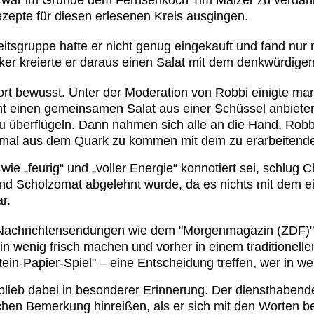
zepte für diesen erlesenen Kreis ausgingen.
sgruppe hatte er nicht genug eingekauft und fand nur n
iker kreierte er daraus einen Salat mit dem denkwürdige
ort bewusst. Unter der Moderation von Robbi einigte man
mt einen gemeinsamen Salat aus einer Schüssel anbieten 
u überflügeln. Dann nahmen sich alle an die Hand, Robbi 
lich mal aus dem Quark zu kommen mit dem zu erarbeite
ie „feurig“ und „voller Energie“ konnotiert sei, schlug C
und Scholzomat abgelehnt wurde, da es nichts mit dem e
r.
n Nachrichtensendungen wie dem "Morgenmagazin (ZDF)"
in wenig frisch machen und vorher in einem traditionel
in-Papier-Spiel" – eine Entscheidung treffen, wer in w
 blieb dabei in besonderer Erinnerung. Der diensthaben
ischen Bemerkung hinreißen, als er sich mit den Worten b