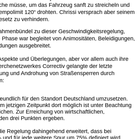
che müsse, um das Fahrzeug sanft zu streicheln und
Tempolimit 120“ drohten. Chrissi versprach aber seinem
setz zu verhindern.
ahmenbündel zu dieser Geschwindigkeitsregelung,
ve Phase war begleitet von Animositäten, Beleidigungen,
dungen ausgebreitet.
 Aspekte und Überlegungen, aber vor allem auch ihre
rchenetzwerkes Correctiv gelangte der letzte
gerung und Androhung von Straßensperren durch
m:
sfreundlich für den Standort Deutschland umzusetzen.
m jetzigen Zeitpunkt dort möglich ist unter Beachtung
hen. Zur Erreichung von wirtschaftlichen,
nden drei Punkten ergeben.
die Regelung dahingehend erweitert, dass bei
und für jede weitere Spur um 75% definiert wird.