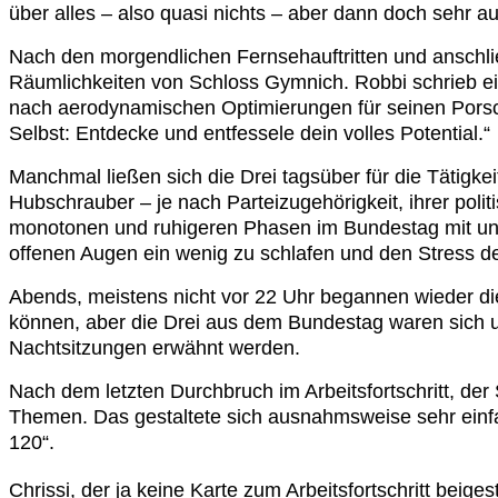
über alles – also quasi nichts – aber dann doch sehr au
Nach den morgendlichen Fernsehauftritten und anschließen
Räumlichkeiten von Schloss Gymnich. Robbi schrieb ei
nach aerodynamischen Optimierungen für seinen Porsch
Selbst: Entdecke und entfessele dein volles Potential.“
Manchmal ließen sich die Drei tagsüber für die Tätigk
Hubschrauber – je nach Parteizugehörigkeit, ihrer poli
monotonen und ruhigeren Phasen im Bundestag mit unau
offenen Augen ein wenig zu schlafen und den Stress de
Abends, meistens nicht vor 22 Uhr begannen wieder di
können, aber die Drei aus dem Bundestag waren sich
Nachtsitzungen erwähnt werden.
Nach dem letzten Durchbruch im Arbeitsfortschritt, de
Themen. Das gestaltete sich ausnahmsweise sehr einfa
120“.
Chrissi, der ja keine Karte zum Arbeitsfortschritt beig