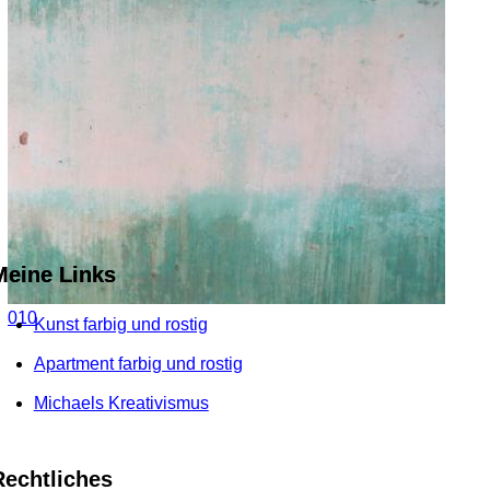
Meine Links
010
Kunst farbig und rostig
Apartment farbig und rostig
Michaels Kreativismus
Rechtliches